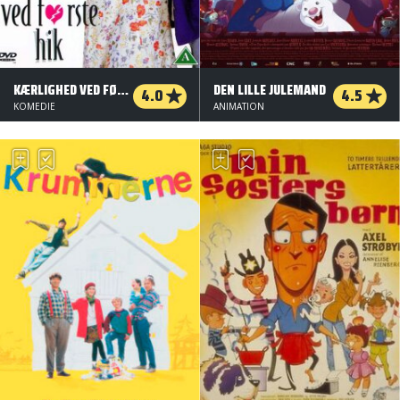
KÆRLIGHED VED FØRSTE HIK
DEN LILLE JULEMAND
4.0
4.5
KOMEDIE
ANIMATION