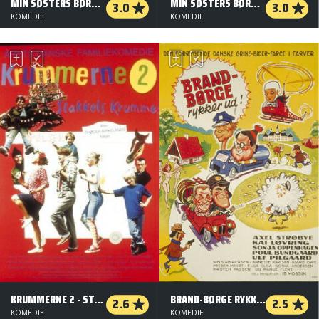
MIN SØSTERS BØRN PÅ BRYLLUPSREJSE
MIN SØSTERS BØRN NÅR DE ER VÆRST!
3.0
3.0
KOMEDIE
KOMEDIE
KRUMMERNE 2 - STAKKELS KRUMME
BRAND-BØRGE RYKKER UD
2.6
2.5
KOMEDIE
KOMEDIE