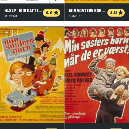
HJÆLP - MIN DATTER VIL GIFTES
MIN SØSTERS BØRN VÆLTER BYEN
3.2
3.0
KOMEDIE
KOMEDIE