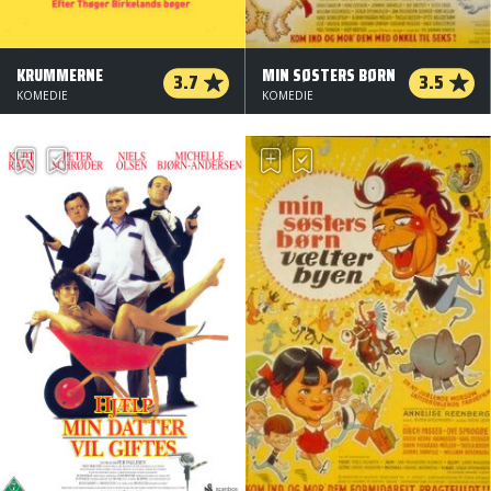
KRUMMERNE
MIN SØSTERS BØRN
3.7
3.5
KOMEDIE
KOMEDIE