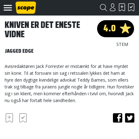
KNIVEN ER DET ENESTE
4.0
VIDNE
STEM
JAGGED EDGE
Avisredaktøren Jack Forrester er mistænkt for at have myrdet
Om
sin kone. Til at forsvare sin sag i retssalen lykkes det ham at
Scope
hyre den dygtige kvindelige advokat Teddy Barnes, som ellers
trak sig tilbage fra juraens jungle nogle år tidligere. Hun forelsker
Kontakt
sig i sin klient, men kommer efterhånden i tvivl om, hvorvidt Jack
nu også har fortalt hele sandheden.
©
Scope
2020