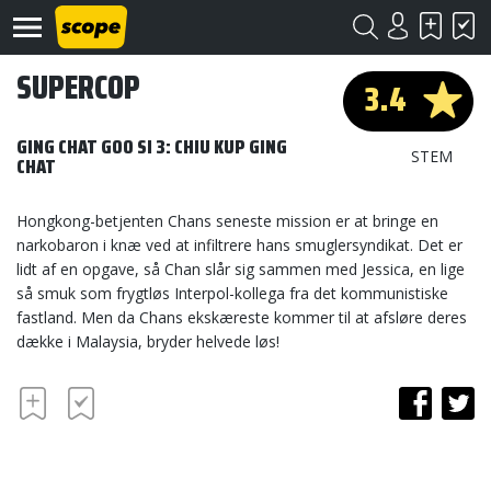
SUPERCOP
3.4
GING CHAT GOO SI 3: CHIU KUP GING
STEM
CHAT
Hongkong-betjenten Chans seneste mission er at bringe en
Om
narkobaron i knæ ved at infiltrere hans smuglersyndikat. Det er
Scope
lidt af en opgave, så Chan slår sig sammen med Jessica, en lige
så smuk som frygtløs Interpol-kollega fra det kommunistiske
Kontakt
fastland. Men da Chans ekskæreste kommer til at afsløre deres
dække i Malaysia, bryder helvede løs!
©
Scope
2020