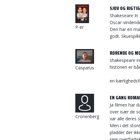
SJOV OG RIGTIG
Shakeseare In 
Oscar-vindende
P-er
Den har en mas
godt. Skuespill
RØRENDE OG 
shakespeare in
historien er båd
Casparus
en kærlighedsf
EN GANG ROMA
Ja filmen har 
over især de s
Cronenberg
var alle deres 
Men i det stor
pladder der ik
sine overfladis