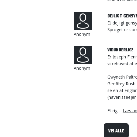
DEJLIGT GENSY
Et dejligt gens
Sproget er som
Anonym
VIDUNDERLIG!
Er Joseph Fienn
virrehoved af 
Anonym
Gwyneth Paltr
Geoffrey Rush e
se en af Engla
(havenisseejer 
Et rig ...
Læs an
VIS ALLE