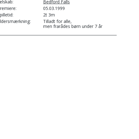
elskab
Bedford Falls
remiere
05.03.1999
pilletid
2t 3m
ldersmærkning
Tilladt for alle,
men frarådes børn under 7 år