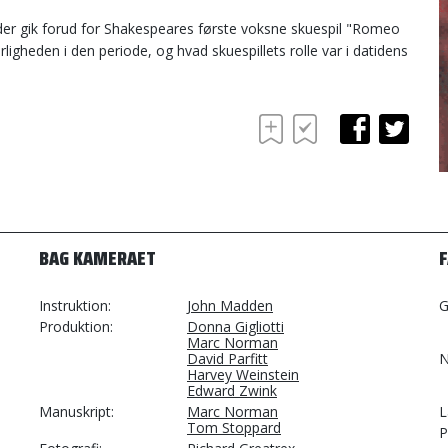
der gik forud for Shakespeares første voksne skuespil "Romeo
igheden i den periode, og hvad skuespillets rolle var i datidens
BAG KAMERAET
Instruktion
John Madden
G
Produktion
Donna Gigliotti
Marc Norman
David Parfitt
N
Harvey Weinstein
Edward Zwink
Manuskript
Marc Norman
L
Tom Stoppard
P