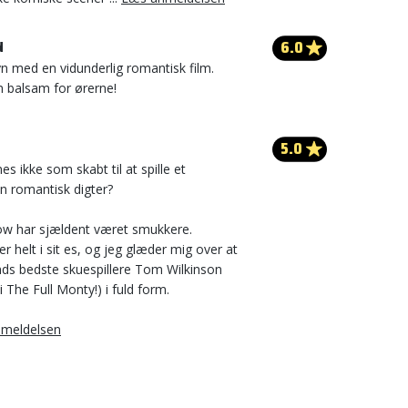
6.0
N
yn med en vidunderlig romantisk film.
 balsam for ørerne!
5.0
es ikke som skabt til at spille et
en romantisk digter?
ow har sjældent været smukkere.
r helt i sit es, og jeg glæder mig over at
nds bedste skuespillere Tom Wilkinson
i The Full Monty!) i fuld form.
meldelsen