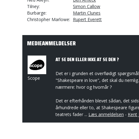
Tilney
Simon Callow
Burbarge
Martin Clunes
Christopher Marlowe
Rupert Everett
MEDIEANMELDELSER
AT SE DEN ELLER IKKE AT SE DEN ?
Det er i grunden et overflødigt spørgsmål
Scope
"Shakespeare in love", det skal du nemlig
nærmere: hvor og hvornår ?
Det er efterhånden blevet sådan, det sids
århundrede eller to, at Shakespeare figu
teatrets fader ...
Læs anmeldelsen
-
Kent 