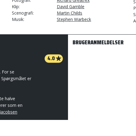
Fotografi
Richard Greatrex
S
Klip
David Gamble
P
Scenografi
Martin Childs
S
Musik
Stephen Warbeck
A
BRUGERANMELDELSER
4.0
. For se
. Spørgsmålet er
te halve
rerer som en
Jacobsen