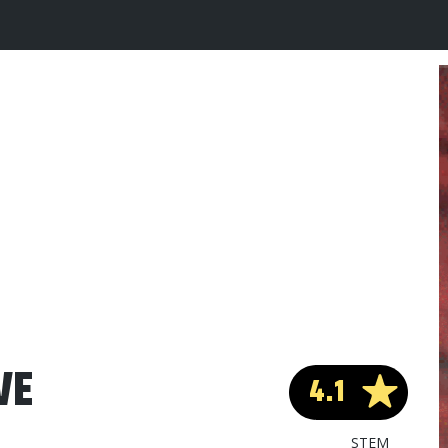
VE
4.1
STEM