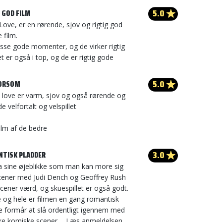
5.0
 GOD FILM
Love, er en rørende, sjov og rigtig god
 film.
se gode momenter, og de virker rigtig
et er også i top, og de er rigtig gode
5.0
MORSOM
 love er varm, sjov og også rørende og
e velfortalt og velspillet
ilm af de bedre
3.0
NTISK PLADDER
da sine øjeblikke som man kan more sig
cener med Judi Dench og Geoffrey Rush
scener værd, og skuespillet er også godt.
e og hele er filmen en gang romantisk
ke formår at slå ordentligt igennem med
ke komiske scener ...
Læs anmeldelsen