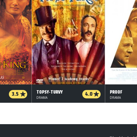
TOPSY-TURVY
PROOF
3.5
4.0
DRAMA
DRAMA