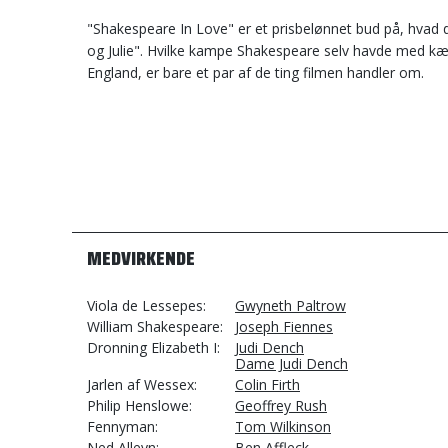
"Shakespeare In Love" er et prisbelønnet bud på, hvad 
og Julie". Hvilke kampe Shakespeare selv havde med kærl
England, er bare et par af de ting filmen handler om.
MEDVIRKENDE
Viola de Lessepes
Gwyneth Paltrow
William Shakespeare
Joseph Fiennes
Dronning Elizabeth I
Judi Dench
Dame Judi Dench
Jarlen af Wessex
Colin Firth
Philip Henslowe
Geoffrey Rush
Fennyman
Tom Wilkinson
Ned Alleyn
Ben Affleck