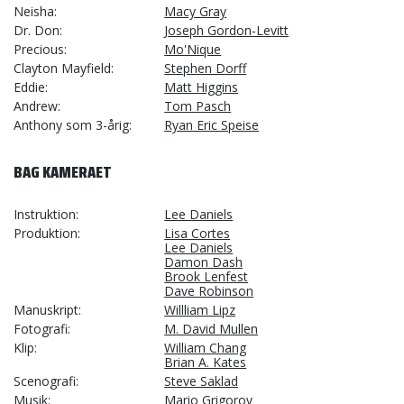
Neisha
Macy Gray
Dr. Don
Joseph Gordon-Levitt
Precious
Mo'Nique
Clayton Mayfield
Stephen Dorff
Eddie
Matt Higgins
Andrew
Tom Pasch
Anthony som 3-årig
Ryan Eric Speise
BAG KAMERAET
Instruktion
Lee Daniels
Produktion
Lisa Cortes
Lee Daniels
Damon Dash
Brook Lenfest
Dave Robinson
Manuskript
Willliam Lipz
Fotografi
M. David Mullen
Klip
William Chang
Brian A. Kates
Scenografi
Steve Saklad
Musik
Mario Grigorov