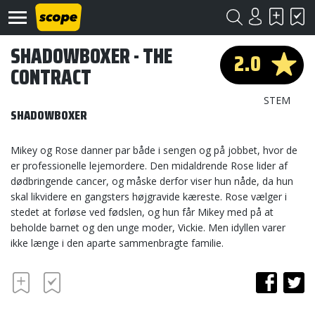
SHADOWBOXER - THE
2.0
CONTRACT
STEM
SHADOWBOXER
Mikey og Rose danner par både i sengen og på jobbet, hvor de
Om
er professionelle lejemordere. Den midaldrende Rose lider af
Scope
dødbringende cancer, og måske derfor viser hun nåde, da hun
skal likvidere en gangsters højgravide kæreste. Rose vælger i
Kontakt
stedet at forløse ved fødslen, og hun får Mikey med på at
beholde barnet og den unge moder, Vickie. Men idyllen varer
©
ikke længe i den aparte sammenbragte familie.
Scope
2020