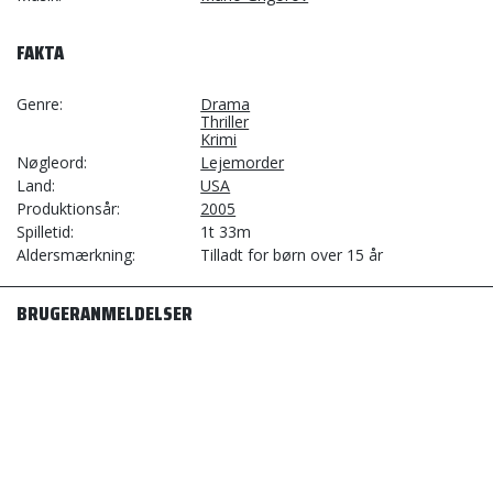
FAKTA
Genre
Drama
Thriller
Krimi
Nøgleord
Lejemorder
Land
USA
Produktionsår
2005
Spilletid
1t 33m
Aldersmærkning
Tilladt for børn over 15 år
BRUGERANMELDELSER