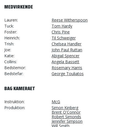
MEDVIRKENDE
Lauren
Reese Witherspoon
Tuck
Tom Hardy
Foster
Chris Pine
Heinrich
Til Schweiger
Trish
Chelsea Handler
Joe
John Paul Ruttan
Katie
Abigail Spencer
Collins
Angela Bassett
Bedstemor
Rosemary Harris
Bedstefar
George Touliatos
BAG KAMERAET
Instruktion
McG
Produktion
Simon Kinberg
Brent O'Connor
Robert Simonds
Jennifer Simpson
Will Smith