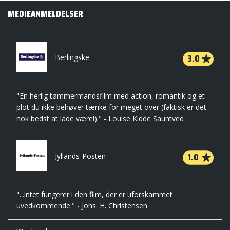
MEDIEANMELDELSER
3.0
Berlingske
"En herlig tømmermandsfilm med action, romantik og et
plot du ikke behøver tænke for meget over (faktisk er det
nok bedst at lade være!)." -
Louise Kidde Sauntved
1.0
Jyllands-Posten
"...intet fungerer i den film, der er uforskammet
uvedkommende." -
Johs. H. Christensen