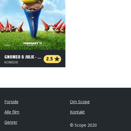
GNOMEO & JULIE - ORG. VERSION
2.5
KOMEDIE
Forside
Om Scope
Alle film
Kontakt
Genrer
© Scope 2020