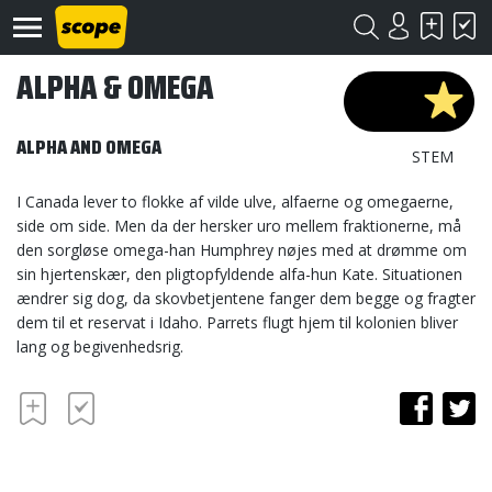
ALPHA & OMEGA
ALPHA AND OMEGA
STEM
I Canada lever to flokke af vilde ulve, alfaerne og omegaerne,
side om side. Men da der hersker uro mellem fraktionerne, må
Om
den sorgløse omega-han Humphrey nøjes med at drømme om
Scope
sin hjertenskær, den pligtopfyldende alfa-hun Kate. Situationen
ændrer sig dog, da skovbetjentene fanger dem begge og fragter
Kontakt
dem til et reservat i Idaho. Parrets flugt hjem til kolonien bliver
lang og begivenhedsrig.
©
Scope
2020