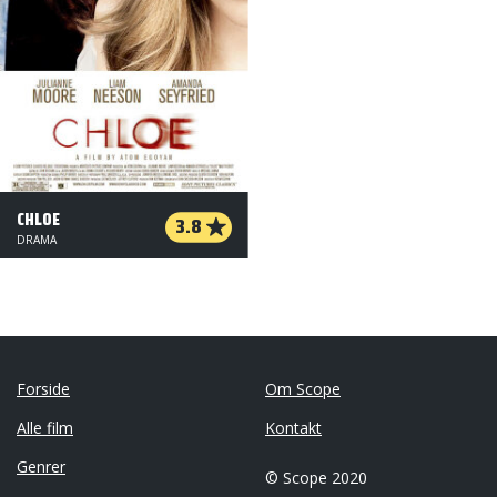
CHLOE
3.8
DRAMA
Forside
Om Scope
Alle film
Kontakt
Genrer
© Scope 2020