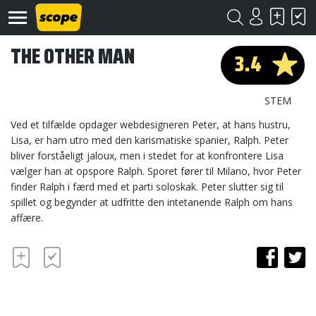
THE OTHER MAN
3.4
STEM
Ved et tilfælde opdager webdesigneren Peter, at hans hustru,
Lisa, er ham utro med den karismatiske spanier, Ralph. Peter
bliver forståeligt jaloux, men i stedet for at konfrontere Lisa
Om
Scope
vælger han at opspore Ralph. Sporet fører til Milano, hvor Peter
finder Ralph i færd med et parti soloskak. Peter slutter sig til
Kontakt
spillet og begynder at udfritte den intetanende Ralph om hans
affære.
©
Scope
2020