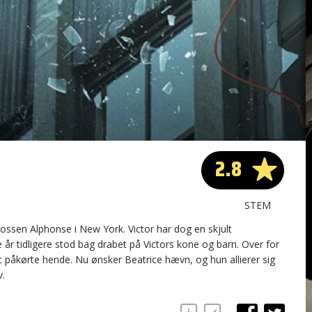
2.8
STEM
ssen Alphonse i New York. Victor har dog en skjult
r tidligere stod bag drabet på Victors kone og barn. Over for
st påkørte hende. Nu ønsker Beatrice hævn, og hun allierer sig
v.