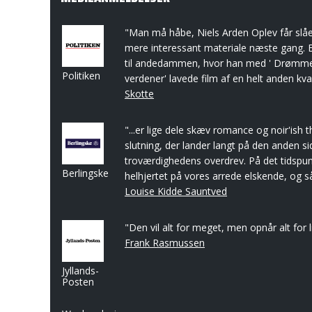
"Man må håbe, Niels Arden Oplev får slåe
mere interessant materiale næste gang. E
til andedammen, hvor han med ' Drømme
Politiken
verdener' lavede film af en helt anden kval
Skotte
"...er lige dele skæv romance og noir'ish t
slutning, der lander langt på den anden si
troværdighedens overdrev. På det tidspun
Berlingske
helhjertet på vores arrede elskende, og så e
Louise Kidde Sauntved
"Den vil alt for meget, men opnår alt for l
Frank Rasmussen
Jyllands-
Posten