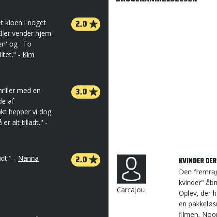
2.0
t kloen i noget
ller vender hjem
n' og ' To
itet." -
Kim
3.0
hriller med en
de af
kt hepper vi dog
r alt tilladt." -
2.0
idt." -
Nanna
KVINDER DER
Den fremrag
kvinder" åb
Carcajou
Oplev, der h
en pakkeløsn
filmen, Noo