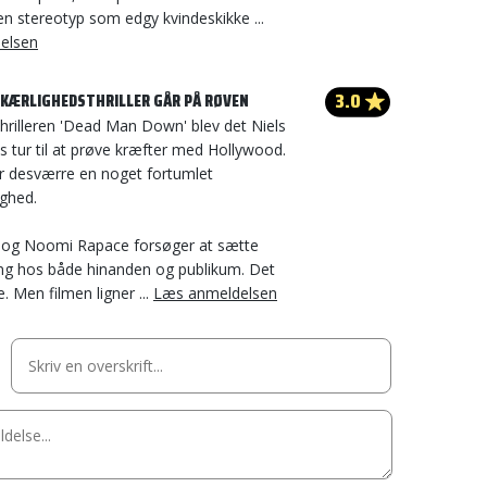
 en stereotyp som edgy kvindeskikke ...
elsen
3.0
KÆRLIGHEDSTHRILLER GÅR PÅ RØVEN
hrilleren 'Dead Man Down' blev det Niels
 tur til at prøve kræfter med Hollywood.
er desværre en noget fortumlet
ghed.
ll og Noomi Rapace forsøger at sætte
gang hos både hinanden og publikum. Det
e. Men filmen ligner ...
Læs anmeldelsen