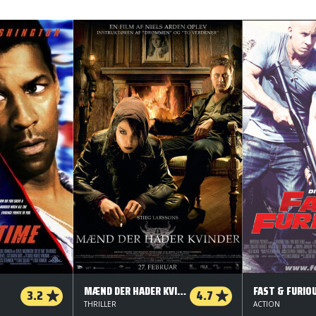
MÆND DER HADER KVINDER
FAST & FURIO
3.2
4.7
THRILLER
ACTION