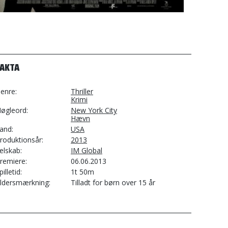
FAKTA
enre
Thriller
Krimi
øgleord
New York City
Hævn
and
USA
roduktionsår
2013
elskab
IM Global
remiere
06.06.2013
pilletid
1t 50m
ldersmærkning
Tilladt for børn over 15 år