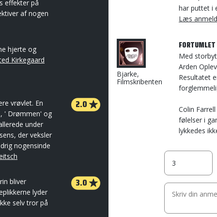
s effekter på
har puttet i
ektiver af nogen
Læs anmeld
FORTUMLET 
ene hjerte og
Med storbyt
ted Kirkegaard
Arden Oplevs
Bjarke,
Resultatet 
Filmskribenten
forglemmeli
2.0
sere vrøvlet. En
Colin Farre
', ' Drømmen' og
følelser i 
allerede under
lykkedes ikk
sens, der veksler
ldrig nogensinde
eitsch
3.0
in bliver
eplikkerne lyder
ikke selv tror på