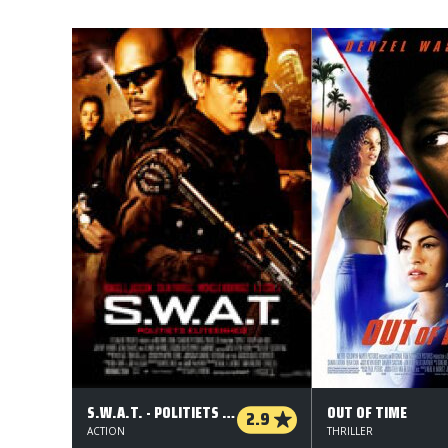
S.W.A.T. - POLITIETS ELITEENHED
OUT OF TIME
2.9
ACTION
THRILLER