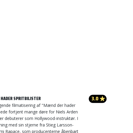
3.0
 HADER SPRITBILISTER
ende filmatisering af "Mænd der hader
nede fortjent mange døre for Niels Arden
er debuterer som Hollywood-instruktør. I
ing med sin stjerne fra Stieg Larsson-
mi Rapace, som producenterne åbenbart