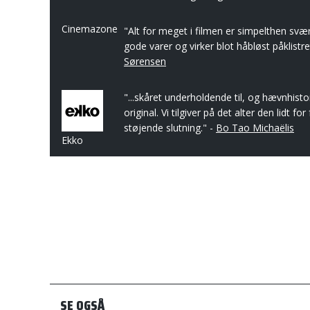
Cinemazone
"Alt for meget i filmen er simpelthen svær
gode varer og virker blot håbløst påklistret
Sørensen
"...skåret underholdende til, og hævnhist
original. Vi tilgiver på det alter den lidt fo
støjende slutning." -
Bo Tao Michaëlis
Ekko
SE OGSÅ