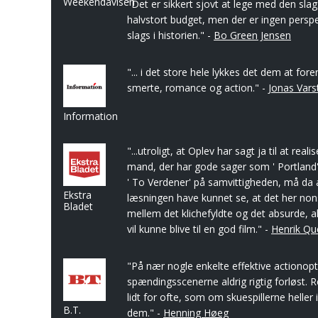
Weekendavisen
"Det er sikkert sjovt at lege med den slag
halvstort budget, men der er ingen persp
slags i historien." -
Bo Green Jensen
"... i det store hele lykkes det dem at for
smerte, romance og action." -
Jonas Vars
Information
"...utroligt, at Oplev har sagt ja til at reali
mand, der har gode sager som ' Portland
' To Verdener' på samvittigheden, må da 
Ekstra
læsningen have kunnet se, at det her non
Bladet
mellem det klichefyldte og det absurde, a
vil kunne blive til en god film." -
Henrik Qu
"På nær nogle enkelte effektive actionoptr
spændingsscenerne aldrig rigtig forløst. R
lidt for ofte, som om skuespillerne heller 
B.T.
dem." -
Henning Høeg