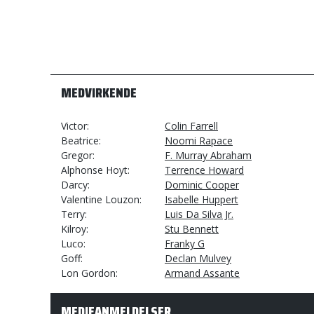
MEDVIRKENDE
Victor
Colin Farrell
Beatrice
Noomi Rapace
Gregor
F. Murray Abraham
Alphonse Hoyt
Terrence Howard
Darcy
Dominic Cooper
Valentine Louzon
Isabelle Huppert
Terry
Luis Da Silva Jr.
Kilroy
Stu Bennett
Luco
Franky G
Goff
Declan Mulvey
Lon Gordon
Armand Assante
MEDIEANMELDELSER