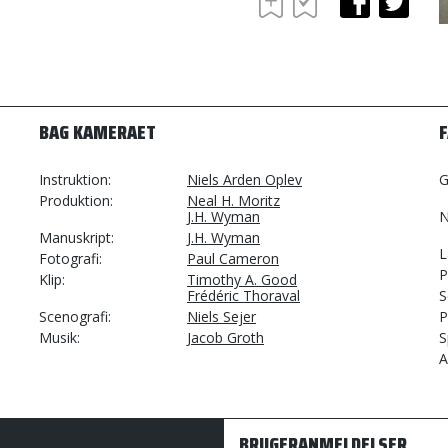
BAG KAMERAET
Instruktion
Niels Arden Oplev
G
Produktion
Neal H. Moritz
J.H. Wyman
N
Manuskript
J.H. Wyman
L
Fotografi
Paul Cameron
P
Klip
Timothy A. Good
Frédéric Thoraval
S
Scenografi
Niels Sejer
P
Musik
Jacob Groth
S
A
BRUGERANMELDELSER