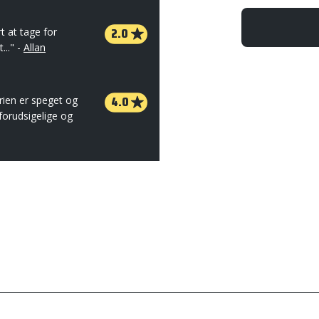
2.0
t at tage for
..." -
Allan
4.0
orien er speget og
r forudsigelige og