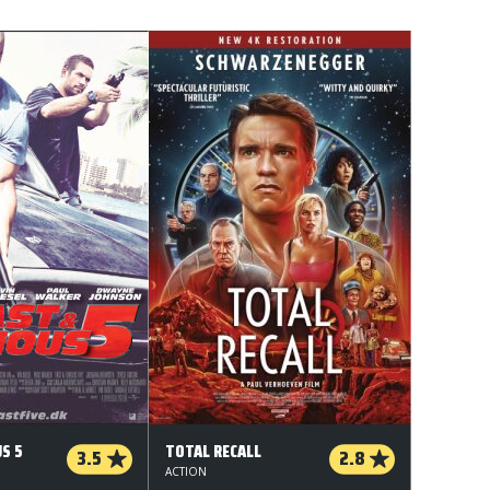
US 5
TOTAL RECALL
3.5
2.8
ACTION