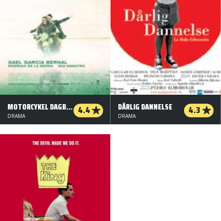
MOTORCYKEL DAGBOG
DÅRLIG DANNELSE
4.4
4.3
DRAMA
DRAMA