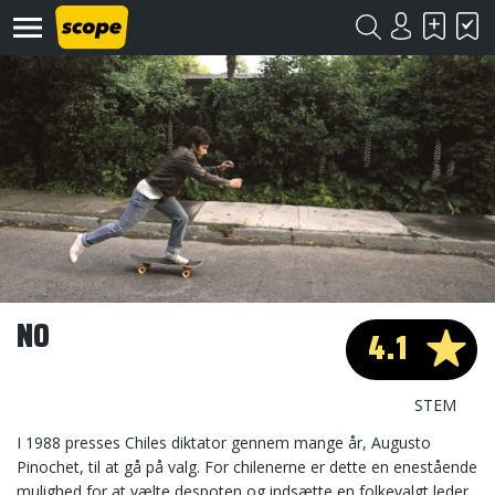
Om
Scope
Kontakt
NO
4.1
©
Scope
2020
STEM
I 1988 presses Chiles diktator gennem mange år, Augusto
Pinochet, til at gå på valg. For chilenerne er dette en enestående
mulighed for at vælte despoten og indsætte en folkevalgt leder.