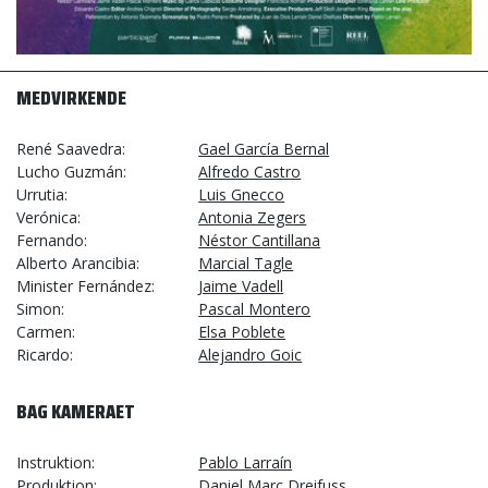
MEDVIRKENDE
René Saavedra
Gael García Bernal
Lucho Guzmán
Alfredo Castro
Urrutia
Luis Gnecco
Verónica
Antonia Zegers
Fernando
Néstor Cantillana
Alberto Arancibia
Marcial Tagle
Minister Fernández
Jaime Vadell
Simon
Pascal Montero
Carmen
Elsa Poblete
Ricardo
Alejandro Goic
BAG KAMERAET
Instruktion
Pablo Larraín
Produktion
Daniel Marc Dreifuss