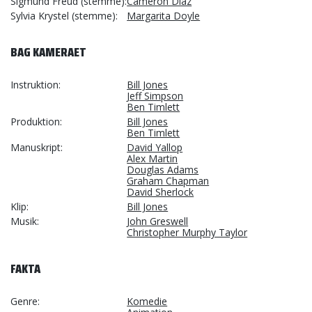
Sigmund Freud (stemme)
Cameron Diaz
Sylvia Krystel (stemme)
Margarita Doyle
BAG KAMERAET
Instruktion
Bill Jones
Jeff Simpson
Ben Timlett
Produktion
Bill Jones
Ben Timlett
Manuskript
David Yallop
Alex Martin
Douglas Adams
Graham Chapman
David Sherlock
Klip
Bill Jones
Musik
John Greswell
Christopher Murphy Taylor
FAKTA
Genre
Komedie