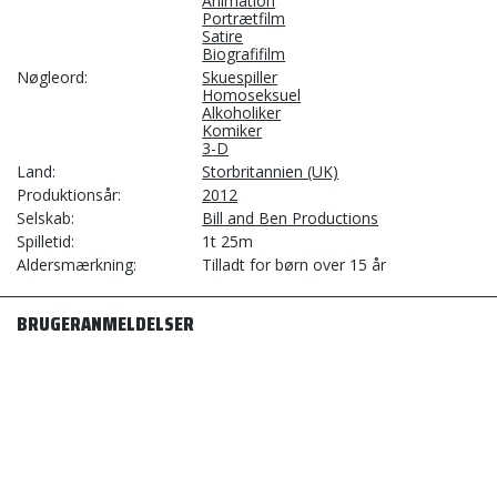
Animation
Portrætfilm
Satire
Biografifilm
Nøgleord
Skuespiller
Homoseksuel
Alkoholiker
Komiker
3-D
Land
Storbritannien (UK)
Produktionsår
2012
Selskab
Bill and Ben Productions
Spilletid
1t 25m
Aldersmærkning
Tilladt for børn over 15 år
BRUGERANMELDELSER