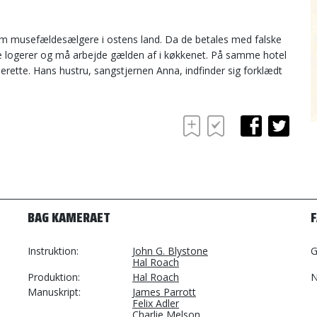
som musefældesælgere i ostens land. Da de betales med falske
e logerer og må arbejde gælden af i køkkenet. På samme hotel
rette. Hans hustru, sangstjernen Anna, indfinder sig forklædt
BAG KAMERAET
Instruktion
John G. Blystone
G
Hal Roach
Produktion
Hal Roach
N
Manuskript
James Parrott
Felix Adler
Charlie Melson