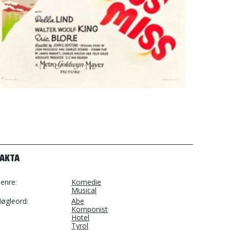
FAKTA
enre
Komedie
Musical
øgleord
Abe
Komponist
Hotel
Tyrol