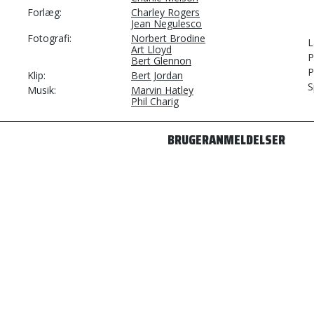
Forlæg
Charley Rogers
Jean Negulesco
Fotografi
Norbert Brodine
L
Art Lloyd
P
Bert Glennon
P
Klip
Bert Jordan
S
Musik
Marvin Hatley
Phil Charig
BRUGERANMELDELSER