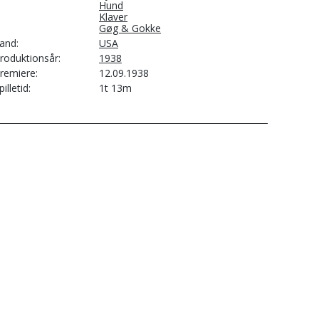
Hund
Klaver
Gøg & Gokke
and
USA
roduktionsår
1938
remiere
12.09.1938
pilletid
1t 13m