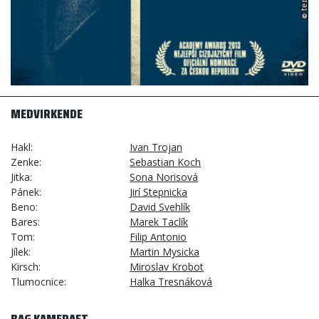
MEDVIRKENDE
Hakl
Ivan Trojan
Zenke
Sebastian Koch
Jitka
Sona Norisová
Pánek
Jirí Stepnicka
Beno
David Svehlík
Bares
Marek Taclík
Tom
Filip Antonio
Jílek
Martin Mysicka
Kirsch
Miroslav Krobot
Tlumocnice
Halka Tresnáková