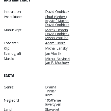
BAG KAMERAET
Instruktion
David Ondrícek
Produktion
Ehud Bleiberg
Krystof Mucha
David Ondrícek
Manuskript
Marek Epstein
David Ondrícek
Misha Votruba
Fotografi
Adam Sikora
Klip
Michal Lánsky
Scenografi
Jan Vlasák
Musik
Michal Novinski
Jan P. Muchow
FAKTA
Genre
Drama
Thriller
Krimi
Nøgleord
1950'erne
Juveltyveri
Land
Slovakiet