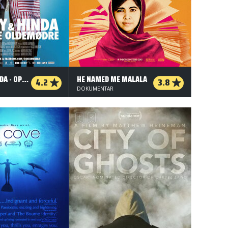
SHIRLEY & HINDA - OPRØRSKE OLDEMØDRE
HE NAMED ME MALALA
4.2
3.8
DOKUMENTAR