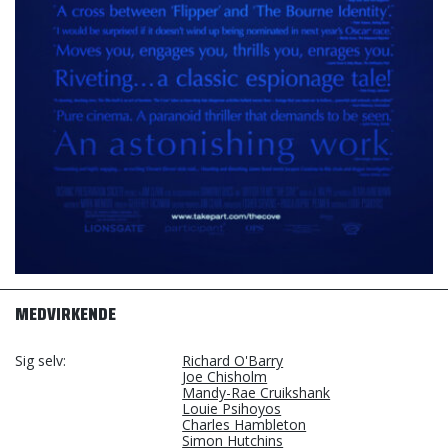
MEDVIRKENDE
Sig selv
Richard O'Barry
Joe Chisholm
Mandy-Rae Cruikshank
Louie Psihoyos
Charles Hambleton
Simon Hutchins