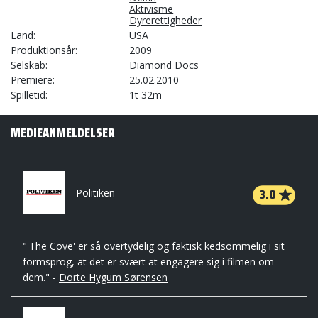
Aktivisme
Dyrerettigheder
Land
USA
Produktionsår
2009
Selskab
Diamond Docs
Premiere
25.02.2010
Spilletid
1t 32m
MEDIEANMELDELSER
3.0
Politiken
"'The Cove' er så overtydelig og faktisk kedsommelig i sit
formsprog, at det er svært at engagere sig i filmen om
dem." -
Dorte Hygum Sørensen