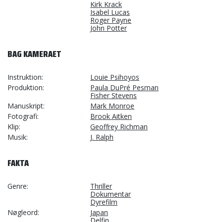
Kirk Krack
Isabel Lucas
Roger Payne
John Potter
BAG KAMERAET
Instruktion
Louie Psihoyos
Produktion
Paula DuPré Pesman
Fisher Stevens
Manuskript
Mark Monroe
Fotografi
Brook Aitken
Klip
Geoffrey Richman
Musik
J. Ralph
FAKTA
Genre
Thriller
Dokumentar
Dyrefilm
Nøgleord
Japan
Delfin