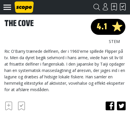
THE COVE
4.1
STEM
Ric O'Barry trænede delfinen, der i 1960'erne spillede Flipper på
tv. Men da dyret begik selvmord i hans arme, viede han sit liv til
at frisætte delfiner i fangenskab. I den japanske by Taiji opdager
Om
Scope
han en systematisk masseslagtning af øresvin, der jages ind i en
lagune og dræbes af hidsige lokale fiskere. Han samler en
Kontakt
hemmelig elitestyrke af aktivister, vovehalse og effekt-eksperter
for at afsløre misdåden.
©
Scope
2020