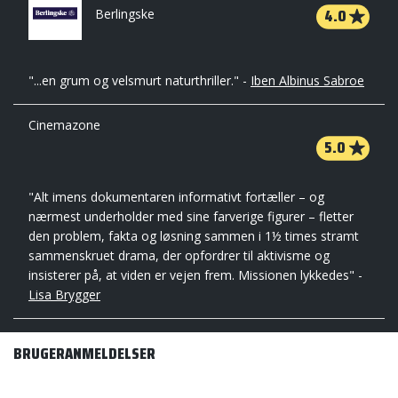
4.0
Berlingske
"...en grum og velsmurt naturthriller." -
Iben Albinus Sabroe
Cinemazone
5.0
"Alt imens dokumentaren informativt fortæller – og
nærmest underholder med sine farverige figurer – fletter
den problem, fakta og løsning sammen i 1½ times stramt
sammenskruet drama, der opfordrer til aktivisme og
insisterer på, at viden er vejen frem. Missionen lykkedes" -
Lisa Brygger
BRUGERANMELDELSER