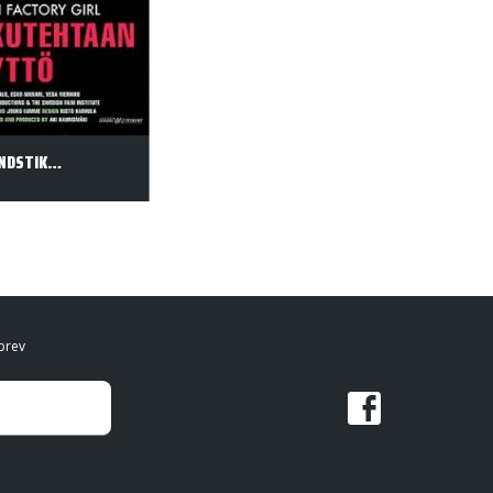
PIGEN FRA TÆNDSTIKFABRIKKEN
brev