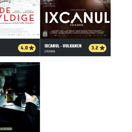
IXCANUL - VULKANEN
4.0
3.2
DRAMA