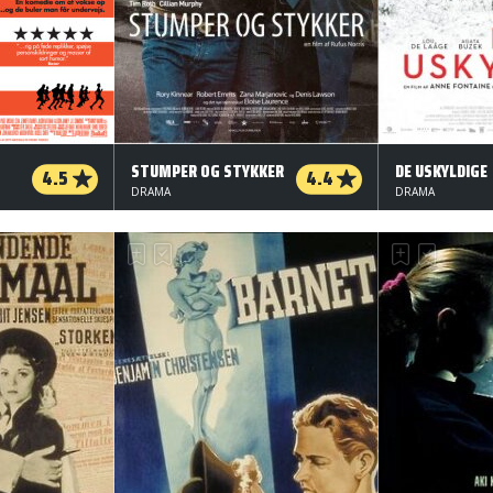
STUMPER OG STYKKER
DE USKYLDIGE
4.5
4.4
DRAMA
DRAMA