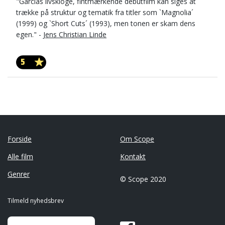
"Garcias livskloge, fintmærkende debutfilm kan siges at
trække på struktur og tematik fra titler som `Magnolia´
(1999) og `Short Cuts´ (1993), men tonen er skam dens
egen." -
Jens Christian Linde
5
Forside
Om Scope
Alle film
Kontakt
Genrer
© Scope 2020
Tilmeld nyhedsbrev