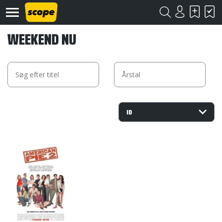
WEEKEND NU
Om
Scope
Kontakt
©
Scope
2020