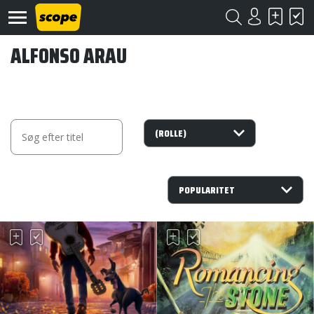
ALFONSO ARAU
Om
Scope
Kontakt
©
Scope
2020