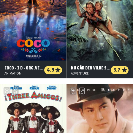
COCO - 3 D - ORG.VERS.
NU GÅR DEN VILDE SKATTEJAGT
4.9
3.7
ANIMATION
ADVENTURE