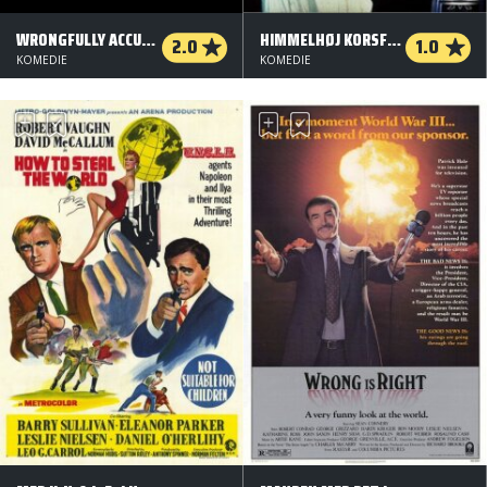
WRONGFULLY ACCUSED
HIMMELHØJ KORSFØRING
2.0
1.0
KOMEDIE
KOMEDIE