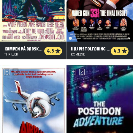
KAMPEN PÅ DØDSKLODEN
HØJ PISTOLFØRING 33 1/3: DEN ULTIMATIVE FORNÆRMELSE
4.5
4.3
THRILLER
KOMEDIE