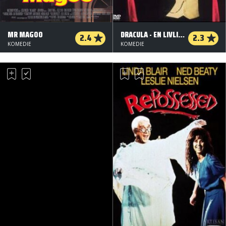
MR MAGOO
DRACULA - EN LIVLIG DØDBIDER
2.4
2.3
KOMEDIE
KOMEDIE