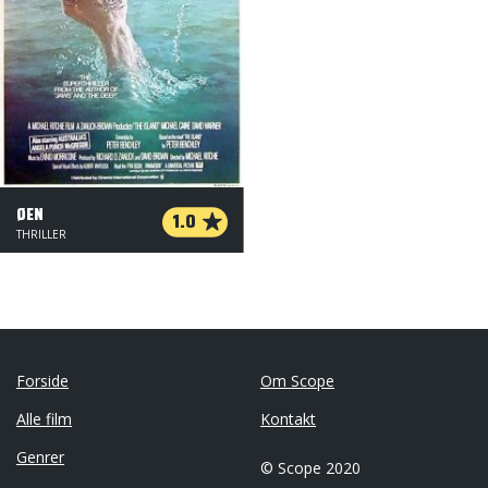
ØEN
1.0
THRILLER
Forside
Om Scope
Alle film
Kontakt
Genrer
© Scope 2020