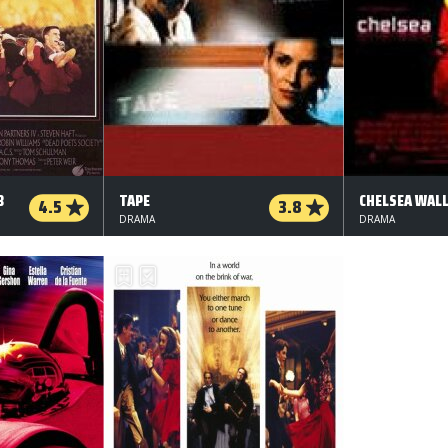
B
TAPE
CHELSEA WAL
4.5
3.8
DRAMA
DRAMA