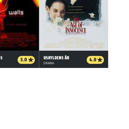
LS
USKYLDENS ÅR
3.0
4.0
DRAMA