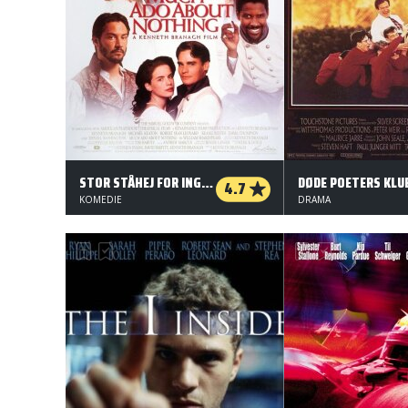
STOR STÅHEJ FOR INGENTING
DØDE POETERS KLU
4.7
KOMEDIE
DRAMA