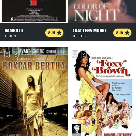
RAMBO III
I NATTENS MØRKE
2.9
2.6
ACTION
THRILLER