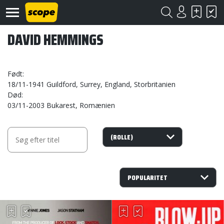
DAVID HEMMINGS
Født
18/11-1941 Guildford, Surrey, England, Storbritanien
Død
03/11-2003 Bukarest, Romænien
Om
Scope
Kontakt
©
Scope
2020