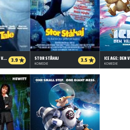
STOR STÅHAJ (ORG. VERSION)
STOR STÅHAJ
3.9
3.5
KOMEDIE
KOMEDIE