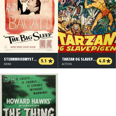
STERNWOODMYSTERIET
TARZAN OG SLAVEPIGEN
5.1
4.0
KRIMI
ACTION