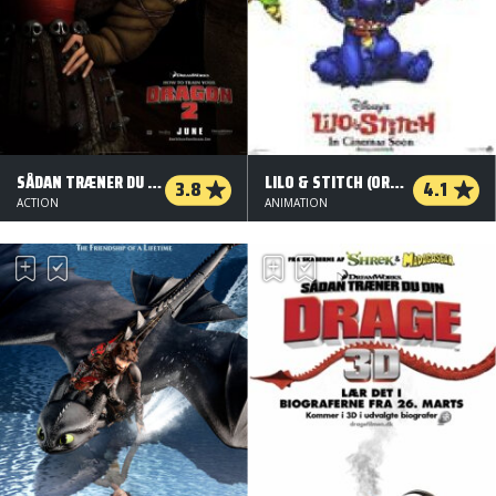
SÅDAN TRÆNER DU DIN DRAGE 2 - 2 D - ORG.VERS.
LILO & STITCH (ORG. VERSION)
3.8
4.1
ACTION
ANIMATION