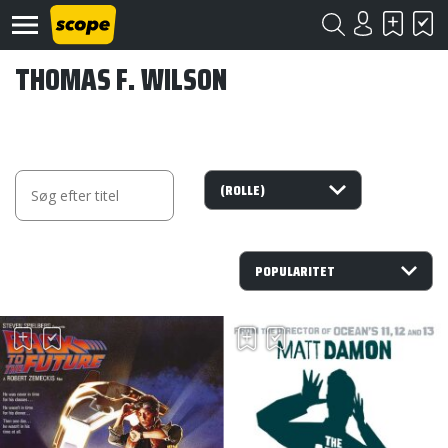
THOMAS F. WILSON
Om
Scope
Kontakt
©
Scope
2020