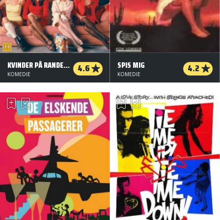
KVINDER PÅ RANDEN AF NERVØST SAMMENBRUD
SPIS MIG
4.6
4.2
KOMEDIE
KOMEDIE