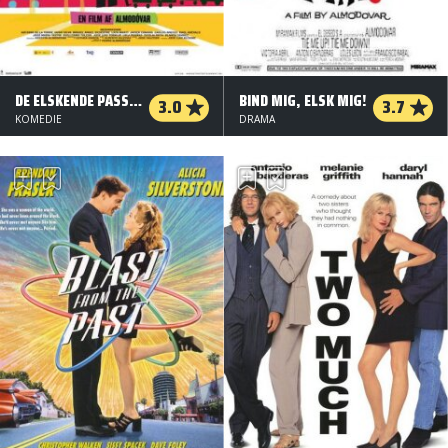
DE ELSKENDE PASSAGERER
BIND MIG, ELSK MIG!
3.0
3.7
KOMEDIE
DRAMA