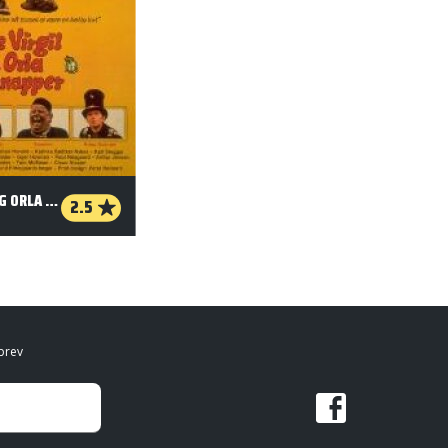
LILLE VIRGIL OG ORLA FRØSNAPPER
2.5
brev