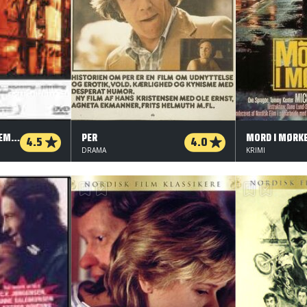
FORBRYDELSENS ELEMENT
PER
MORD I MØRK
4.5
4.0
DRAMA
KRIMI