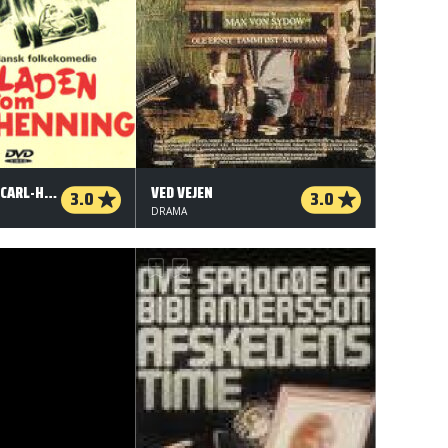
BALLADEN OM CARL-HENNING
VED VEJEN
3.0
3.0
DRAMA