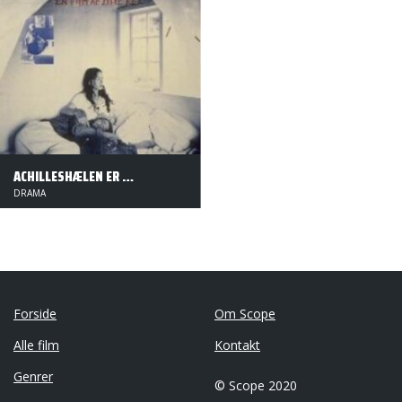
ACHILLESHÆLEN ER MIT VÅBEN
DRAMA
Forside
Om Scope
Alle film
Kontakt
Genrer
© Scope 2020