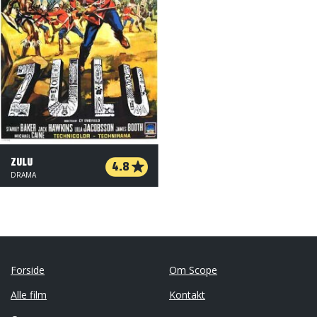
ZULU
4.8
DRAMA
Forside
Om Scope
Alle film
Kontakt