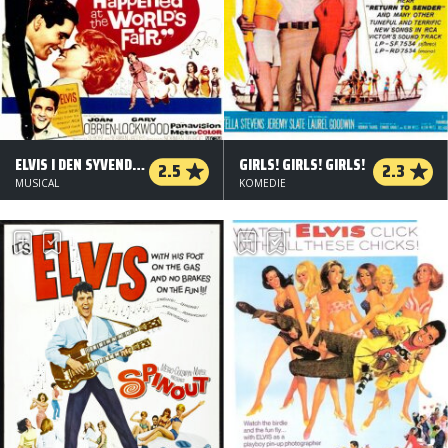
ELVIS I DEN SYVENDE HIMMEL
GIRLS! GIRLS! GIRLS!
2.5
2.3
MUSICAL
KOMEDIE