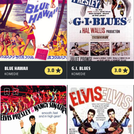
BLUE HAWAII
G.I. BLUES
3.0
3.0
KOMEDIE
KOMEDIE