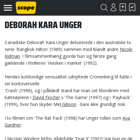
DEBORAH KARA UNGER
Canadiske Deborah Kara Unger debuterede i den australske tv-
serie 'Bangkok Hilton' (1989) sammen med blandt andre
Nicole
Kidman
. I filmsammenhæng gjorde hun sig første gang
gældende i thrilleren 'Hvisken i mørket' (1992).
Om
Scope
Hendes koldsindige sensualitet udnyttede Cronenberg til fulde i
sin kontoversielle
Kontakt
'Crash' (1996), og i påklædt stand har man set blondinen med
katteøjnene i
David Fincher
s 'The Game' (1997) og i 'Payback'
©
(1999), hvor hun skyder Me
l Gibson
- bare ikke grundigt nok.
Scope
2020
I tv-filmen om 'The Rat Pack' (1998) har Unger rollen som
Ava
Gardner
.
I
Nicolas Winding Refn
s gådefulde 'Fear X' (2002) har hun en de