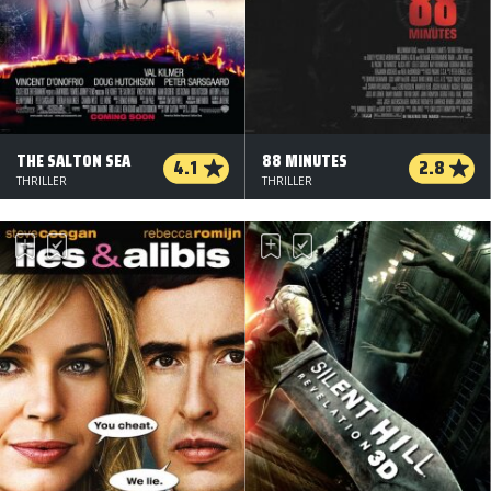
THE SALTON SEA
88 MINUTES
4.1
2.8
THRILLER
THRILLER