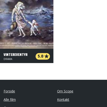
VINTEREVENTYR
5.0
DRAMA
Forside
Om Scope
Alle film
Kontakt