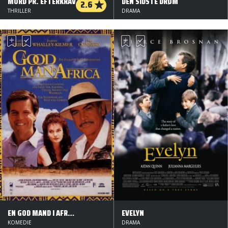
MORD PR. EFTERKRAV
DEN SIDSTE DRØM
2.6
THRILLER
DRAMA
EN GOD MAND I AFRICA
EVELYN
KOMEDIE
DRAMA