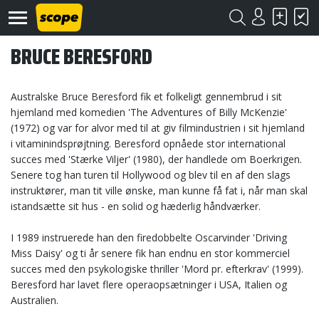
BRUCE BERESFORD
Australske Bruce Beresford fik et folkeligt gennembrud i sit
hjemland med komedien 'The Adventures of Billy McKenzie'
(1972) og var for alvor med til at giv filmindustrien i sit hjemland
i vitaminindsprøjtning. Beresford opnåede stor international
Om
succes med 'Stærke Viljer' (1980), der handlede om Boerkrigen.
Scope
Senere tog han turen til Hollywood og blev til en af den slags
instruktører, man tit ville ønske, man kunne få fat i, når man skal
Kontakt
istandsætte sit hus - en solid og hæderlig håndværker.
©
I 1989 instruerede han den firedobbelte Oscarvinder 'Driving
Scope
Miss Daisy' og ti år senere fik han endnu en stor kommerciel
2020
succes med den psykologiske thriller 'Mord pr. efterkrav' (1999).
Beresford har lavet flere operaopsætninger i USA, Italien og
Australien.