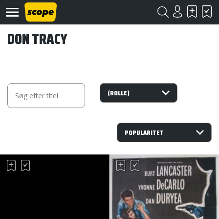
DON TRACY
Om
Scope
Kontakt
©
Scope
2020