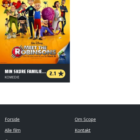
MIN SKØRE FAMILIE ROBINSON (ORG. VERSION)
2.1
KOMEDIE
Forside
Om Scope
Alle film
Kontakt