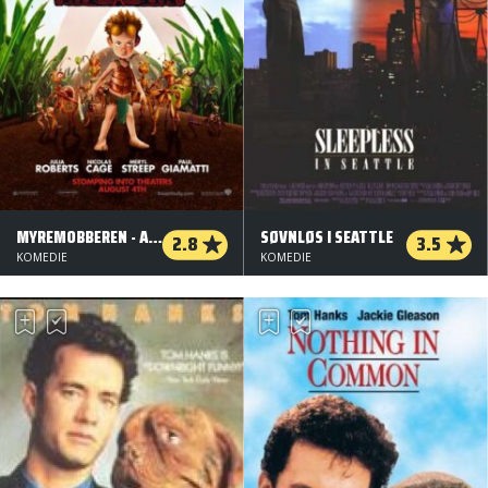
MYREMOBBEREN - ANT BULLY (ORG. VERSION)
SØVNLØS I SEATTLE
2.8
3.5
KOMEDIE
KOMEDIE