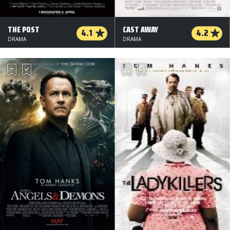
THE POST
CAST AWAY
4.1
4.2
DRAMA
DRAMA