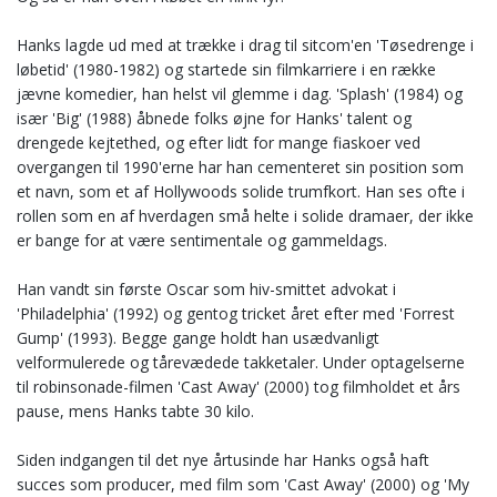
Hanks lagde ud med at trække i drag til sitcom'en 'Tøsedrenge i
løbetid' (1980-1982) og startede sin filmkarriere i en række
jævne komedier, han helst vil glemme i dag. 'Splash' (1984) og
især 'Big' (1988) åbnede folks øjne for Hanks' talent og
drengede kejtethed, og efter lidt for mange fiaskoer ved
overgangen til 1990'erne har han cementeret sin position som
et navn, som et af Hollywoods solide trumfkort. Han ses ofte i
rollen som en af hverdagen små helte i solide dramaer, der ikke
er bange for at være sentimentale og gammeldags.
Han vandt sin første Oscar som hiv-smittet advokat i
'Philadelphia' (1992) og gentog tricket året efter med 'Forrest
Gump' (1993). Begge gange holdt han usædvanligt
velformulerede og tårevædede takketaler. Under optagelserne
til robinsonade-filmen 'Cast Away' (2000) tog filmholdet et års
pause, mens Hanks tabte 30 kilo.
Siden indgangen til det nye årtusinde har Hanks også haft
succes som producer, med film som 'Cast Away' (2000) og 'My