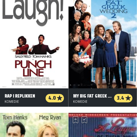
RAP I REPLIKKEN
MY BIG FAT GREEK WEDDING 2
4.0
3.4
KOMEDIE
KOMEDIE