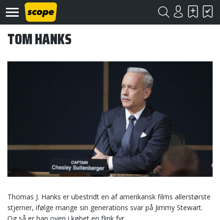
TOM HANKS
Om
Scope
Kontakt
©
Scope
2020
Thomas J. Hanks er ubestridt en af amerikansk films allerstørste
stjerner, ifølge mange sin generations svar på Jimmy Stewart.
Og så er han oven i købet en flink fyr.