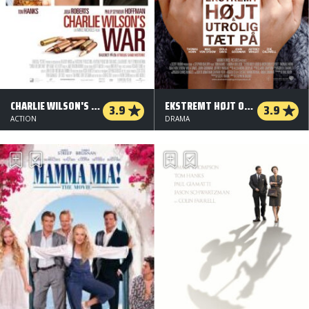
CHARLIE WILSON'S WAR
EKSTREMT HØJT OG UTROLIG TÆT PÅ
3.9
3.9
ACTION
DRAMA