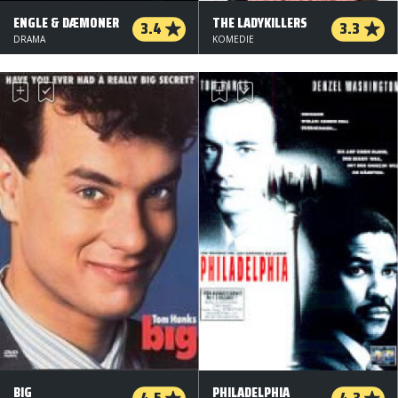
ENGLE & DÆMONER
THE LADYKILLERS
3.4
3.3
DRAMA
KOMEDIE
BIG
PHILADELPHIA
4.5
4.3