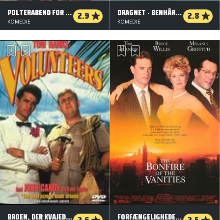
POLTERABEND FOR VIDEREKOMMENDE
DRAGNET - BENHÅRDE STRØMERE
2.9
2.8
KOMEDIE
KOMEDIE
BROEN, DER KVAJEDE SIG
FORFÆNGELIGHEDENS BÅL
2.6
2.5