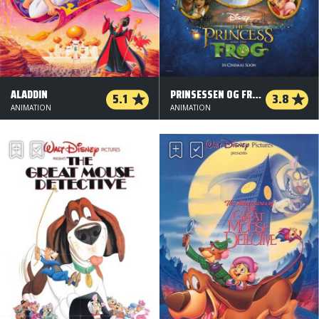
ALADDIN
PRINSESSEN OG FRØEN
5.1
3.8
ANIMATION
ANIMATION