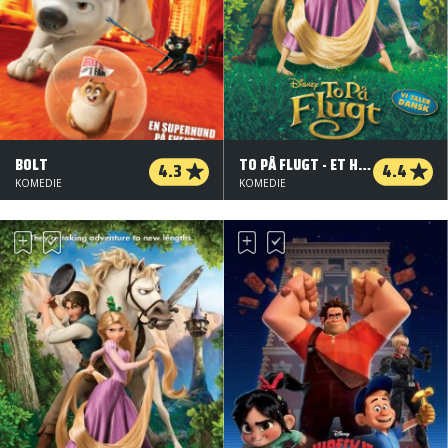
BOLT
TO PÅ FLUGT - ET HÅRREJSENDE EVENTYR
4.3
4.4
KOMEDIE
KOMEDIE