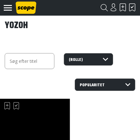
YOZOH
Om
Scope
Kontakt
©
Scope
2020