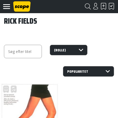
RICK FIELDS
Om
Scope
Kontakt
©
Scope
2020