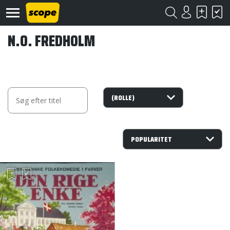
N.O. FREDHOLM
Om
Scope
Kontakt
©
Scope
2020