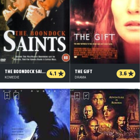
THE BOONDOCK SAINTS
THE GIFT
4.1
3.6
KOMEDIE
DRAMA