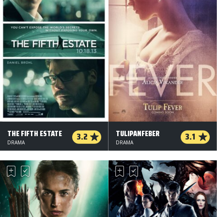
THE FIFTH ESTATE
TULIPANFEBER
3.2
3.1
DRAMA
DRAMA