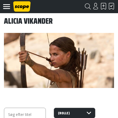
ALICIA VIKANDER
Om
Scope
Kontakt
©
Scope
2020