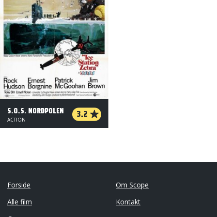
S.O.S. NORDPOLEN
3.2
ACTION
Forside
Om Scope
Alle film
Kontakt