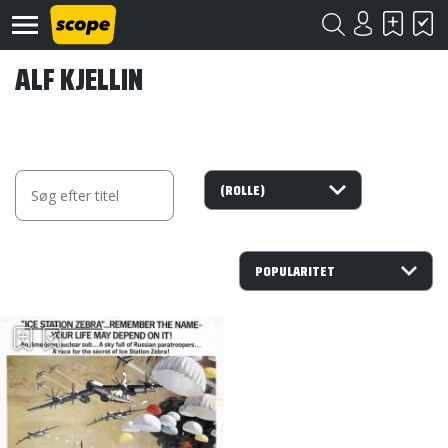
ALF KJELLIN
Om
Scope
Kontakt
©
Scope
2020