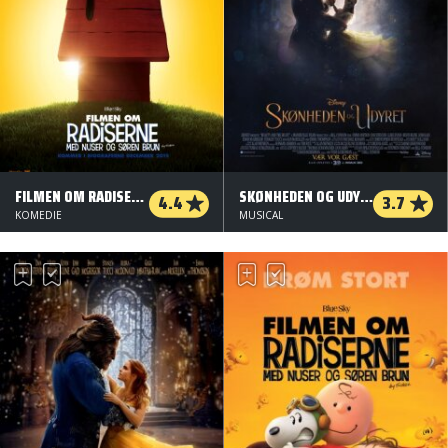
FILMEN OM RADISERNE: MED NUSER OG SØREN BRUN - 2 D
SKØNHEDEN OG UDYRET - DANSK TALE - 2 D
4.4
3.7
KOMEDIE
MUSICAL