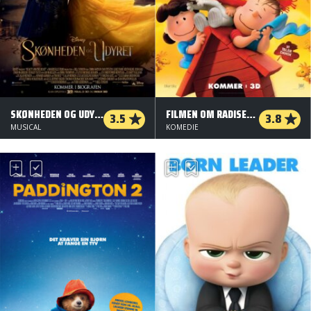
SKØNHEDEN OG UDYRET - DANSK TALE - 3 D
FILMEN OM RADISERNE: MED NUSER OG SØREN BRUN - 3 D
3.5
3.8
MUSICAL
KOMEDIE