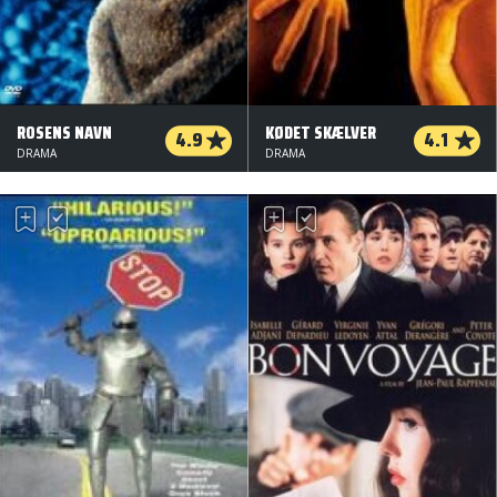
ROSENS NAVN
KØDET SKÆLVER
4.9
4.1
DRAMA
DRAMA