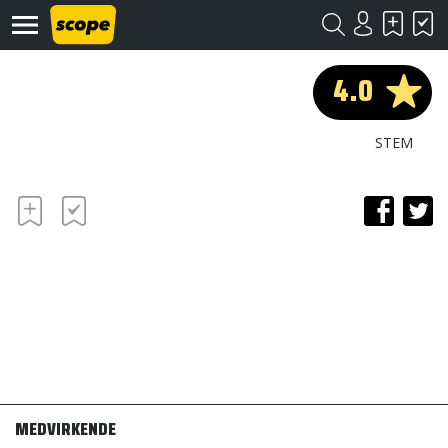
4.0
STEM
Om
Scope
Kontakt
©
Scope
2020
MEDVIRKENDE