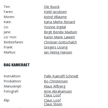
Tim
Ole Busck
Faren
Kjeld Jacobsen
Moren
Astrid Villaume
Kate
Katja Miehe-Renard
Lis
Yvonne Ingdal
Jane
Birgit Bendix Madsen
Lis' mor
Karen Marie Løwert
Bedstefaren
Christian Gottschalch
Frank
Gregers Ussing
Markus
Jan Heinig Hansen
BAG KAMERAET
Instruktion
Palle Kjærulff-Schmidt
Produktion
Bo Christensen
Manuskript
Klaus Rifbjerg
Fotografi
Arne Abrahamsen
Claus Loof
Klip
Claus Loof
Claus Steen